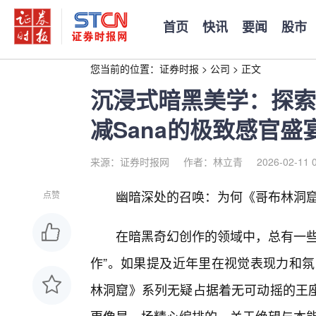
首页
快讯
要闻
股市
您当前的位置：
证券时报
>
公司
>
正文
沉浸式暗黑美学：探索
减Sana的极致感官盛
来源：证券时报网
作者：林立青
2026-02-11 
幽暗深处的召唤：为何《哥布林洞
点赞
在暗黑奇幻创作的领域中，总有一些
作”。如果提及近年里在视觉表现力和氛
林洞窟》系列无疑占据着无可动摇的王