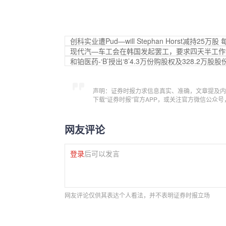
创科实业遭Pud—will Stephan Horst减持25万
现代汽—车工会在韩国发起罢工，要求四天半工作
和铂医药-‘B’授出‘8’4.3万份购股权及328.2万股
声明：证券时报力求信息真实、准确，文章提及内
下载“证券时报”官方APP，或关注官方微信公众
网友评论
登录
后可以发言
网友评论仅供其表达个人看法，并不表明证券时报立场